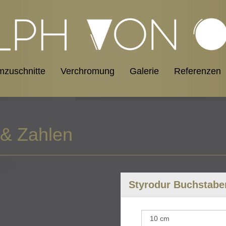
mzuschnitte
Verchromung
Galerie
Referenzen
 & Zahlen
Styrodur Buchstabe